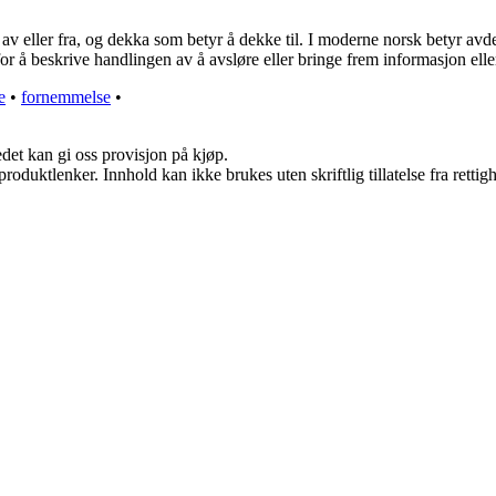
 eller fra, og dekka som betyr å dekke til. I moderne norsk betyr avdekke
for å beskrive handlingen av å avsløre eller bringe frem informasjon ell
e
•
fornemmelse
•
edet kan gi oss provisjon på kjøp.
roduktlenker. Innhold kan ikke brukes uten skriftlig tillatelse fra rettig