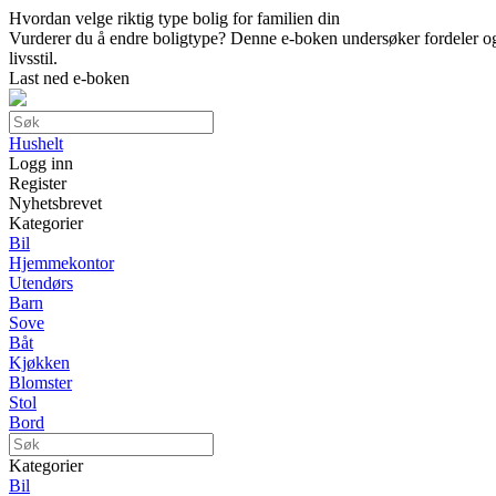
Hvordan velge riktig type bolig for familien din
Vurderer du å endre boligtype? Denne e-boken undersøker fordeler og ul
livsstil.
Last ned e-boken
Hushelt
Logg inn
Register
Nyhetsbrevet
Kategorier
Bil
Hjemmekontor
Utendørs
Barn
Sove
Båt
Kjøkken
Blomster
Stol
Bord
Kategorier
Bil