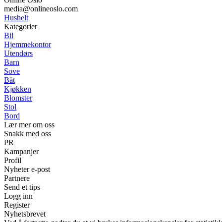
media@onlineoslo.com
Hushelt
Kategorier
Bil
Hjemmekontor
Utendørs
Barn
Sove
Båt
Kjøkken
Blomster
Stol
Bord
Lær mer om oss
Snakk med oss
PR
Kampanjer
Profil
Nyheter e-post
Partnere
Send et tips
Logg inn
Register
Nyhetsbrevet