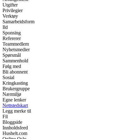
Utgifter
Privilegier
Verktøy
Samarbeidsform
Ild
Sponsing
Refererer
Teammedlem
Nyhetsmedier
Spørsmål
Sammenhold
Følg med
Bli abonnent
Sosial
Kringkasting
Brukergruppe
Nærmiljø
Egne lenker
Nettstedskart
Legg merke til
Fil
Bloggside
Innholdsfeed
Hushelt.com
Online Oslo