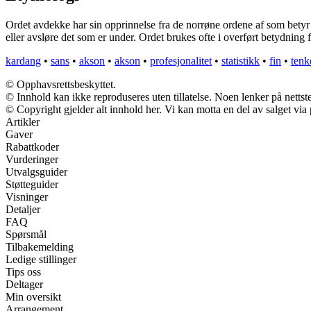
Ordet avdekke har sin opprinnelse fra de norrøne ordene af som betyr av
eller avsløre det som er under. Ordet brukes ofte i overført betydning 
kardang
•
sans
•
akson
•
akson
•
profesjonalitet
•
statistikk
•
fin
•
tenk
© Opphavsrettsbeskyttet.
© Innhold kan ikke reproduseres uten tillatelse. Noen lenker på nettst
© Copyright gjelder alt innhold her. Vi kan motta en del av salget via p
Artikler
Gaver
Rabattkoder
Vurderinger
Utvalgsguider
Støtteguider
Visninger
Detaljer
FAQ
Spørsmål
Tilbakemelding
Ledige stillinger
Tips oss
Deltager
Min oversikt
Arrangement