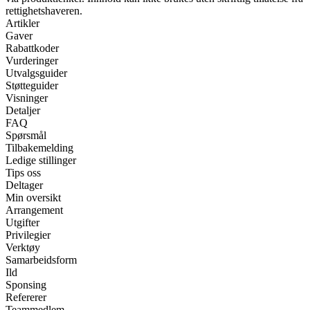
rettighetshaveren.
Artikler
Gaver
Rabattkoder
Vurderinger
Utvalgsguider
Støtteguider
Visninger
Detaljer
FAQ
Spørsmål
Tilbakemelding
Ledige stillinger
Tips oss
Deltager
Min oversikt
Arrangement
Utgifter
Privilegier
Verktøy
Samarbeidsform
Ild
Sponsing
Refererer
Teammedlem