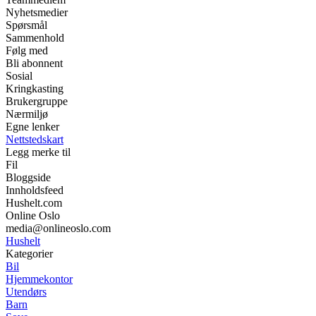
Nyhetsmedier
Spørsmål
Sammenhold
Følg med
Bli abonnent
Sosial
Kringkasting
Brukergruppe
Nærmiljø
Egne lenker
Nettstedskart
Legg merke til
Fil
Bloggside
Innholdsfeed
Hushelt.com
Online Oslo
media@onlineoslo.com
Hushelt
Kategorier
Bil
Hjemmekontor
Utendørs
Barn