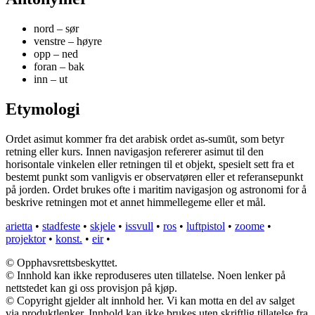
nord – sør
venstre – høyre
opp – ned
foran – bak
inn – ut
Etymologi
Ordet asimut kommer fra det arabisk ordet as-sumūt, som betyr
retning eller kurs. Innen navigasjon refererer asimut til den
horisontale vinkelen eller retningen til et objekt, spesielt sett fra et
bestemt punkt som vanligvis er observatøren eller et referansepunkt
på jorden. Ordet brukes ofte i maritim navigasjon og astronomi for å
beskrive retningen mot et annet himmellegeme eller et mål.
arietta
•
stadfeste
•
skjele
•
issvull
•
ros
•
luftpistol
•
zoome
•
projektor
•
konst.
•
eir
•
© Opphavsrettsbeskyttet.
© Innhold kan ikke reproduseres uten tillatelse. Noen lenker på
nettstedet kan gi oss provisjon på kjøp.
© Copyright gjelder alt innhold her. Vi kan motta en del av salget
via produktlenker. Innhold kan ikke brukes uten skriftlig tillatelse fra