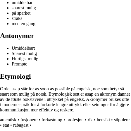
umiddelbart
snarest mulig
på sparket
straks
med en gang
Antonymer
Umiddelbart
Snarest mulig
Hurtigst mulig
Prompte
Etymologi
Ordet asap står for as soon as possible på engelsk, noe som betyr så
snart som mulig på norsk. Etymologisk sett er asap en akronym dannet
av de første bokstavene i uttrykket på engelsk. Akronymer brukes ofte
i moderne språk for å forkorte lengre uttrykk eller setninger for å gjøre
kommunikasjon mer effektiv og raskere.
autentisk
•
fusjonere
•
forkastning
•
profesjon
•
rik
•
hensikt
•
stipulere
•
stat
•
rabagast
•