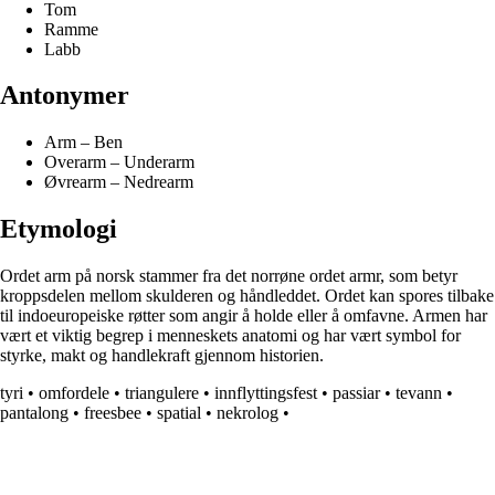
Tom
Ramme
Labb
Antonymer
Arm – Ben
Overarm – Underarm
Øvrearm – Nedrearm
Etymologi
Ordet arm på norsk stammer fra det norrøne ordet armr, som betyr
kroppsdelen mellom skulderen og håndleddet. Ordet kan spores tilbake
til indoeuropeiske røtter som angir å holde eller å omfavne. Armen har
vært et viktig begrep i menneskets anatomi og har vært symbol for
styrke, makt og handlekraft gjennom historien.
tyri
•
omfordele
•
triangulere
•
innflyttingsfest
•
passiar
•
tevann
•
pantalong
•
freesbee
•
spatial
•
nekrolog
•