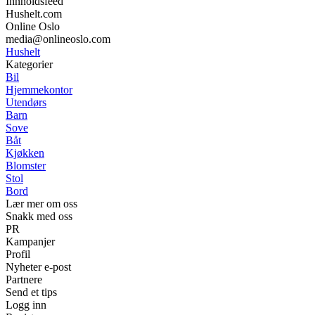
Innholdsfeed
Hushelt.com
Online Oslo
media@onlineoslo.com
Hushelt
Kategorier
Bil
Hjemmekontor
Utendørs
Barn
Sove
Båt
Kjøkken
Blomster
Stol
Bord
Lær mer om oss
Snakk med oss
PR
Kampanjer
Profil
Nyheter e-post
Partnere
Send et tips
Logg inn