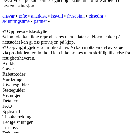
beskrive en person som er egnet og i stand til å utføre arbeid i en
bestemt situasjon.
ansvar
•
tofte
•
anarkisk
•
issvull
•
frysepinn
•
eksedra
•
skumringstime
•
partner
•
© Opphavsrettsbeskyttet.
© Innhold kan ikke reproduseres uten tillatelse. Noen lenker på
nettstedet kan gi oss provisjon på kjøp.
© Copyright gjelder alt innhold her. Vi kan motta en del av salget
via produktlenker. Innhold kan ikke brukes uten skriftlig tillatelse fra
rettighetshaveren.
Artikler
Gaver
Rabattkoder
Vurderinger
Utvalgsguider
Støtteguider
Visninger
Detaljer
FAQ
Spørsmål
Tilbakemelding
Ledige stillinger
Tips oss
Deltager