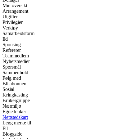
Min oversikt
Arrangement
Utgifter
Privilegier
Verktøy
Samarbeidsform
Ild
Sponsing
Refererer
Teammedlem
Nyhetsmedier
Spørsmål
Sammenhold
Følg med
Bli abonnent
Sosial
Kringkasting
Brukergruppe
Nærmiljø
Egne lenker
Nettstedskart
Legg merke til
Fil
Bloggside