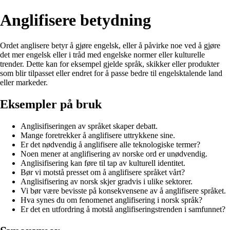
Anglifisere betydning
Ordet anglisere betyr å gjøre engelsk, eller å påvirke noe ved å gjøre
det mer engelsk eller i tråd med engelske normer eller kulturelle
trender. Dette kan for eksempel gjelde språk, skikker eller produkter
som blir tilpasset eller endret for å passe bedre til engelsktalende land
eller markeder.
Eksempler på bruk
Anglisifiseringen av språket skaper debatt.
Mange foretrekker å anglifisere uttrykkene sine.
Er det nødvendig å anglifisere alle teknologiske termer?
Noen mener at anglifisering av norske ord er unødvendig.
Anglisifisering kan føre til tap av kulturell identitet.
Bør vi motstå presset om å anglifisere språket vårt?
Anglisifisering av norsk skjer gradvis i ulike sektorer.
Vi bør være bevisste på konsekvensene av å anglifisere språket.
Hva synes du om fenomenet anglifisering i norsk språk?
Er det en utfordring å motstå anglifiseringstrenden i samfunnet?