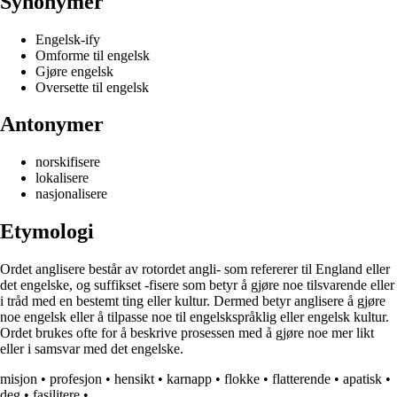
Synonymer
Engelsk-ify
Omforme til engelsk
Gjøre engelsk
Oversette til engelsk
Antonymer
norskifisere
lokalisere
nasjonalisere
Etymologi
Ordet anglisere består av rotordet angli- som refererer til England eller
det engelske, og suffikset -fisere som betyr å gjøre noe tilsvarende eller
i tråd med en bestemt ting eller kultur. Dermed betyr anglisere å gjøre
noe engelsk eller å tilpasse noe til engelskspråklig eller engelsk kultur.
Ordet brukes ofte for å beskrive prosessen med å gjøre noe mer likt
eller i samsvar med det engelske.
misjon
•
profesjon
•
hensikt
•
karnapp
•
flokke
•
flatterende
•
apatisk
•
deg
•
fasilitere
•