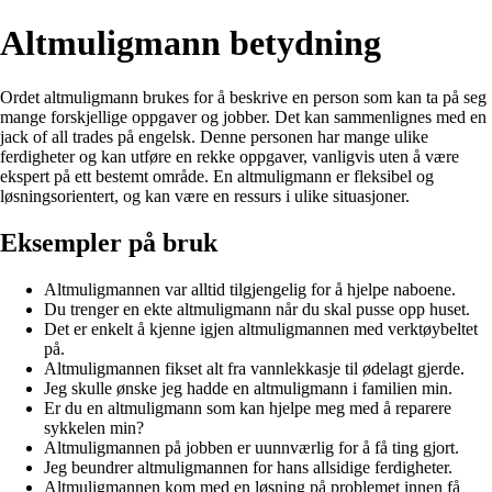
Altmuligmann betydning
Ordet altmuligmann brukes for å beskrive en person som kan ta på seg
mange forskjellige oppgaver og jobber. Det kan sammenlignes med en
jack of all trades på engelsk. Denne personen har mange ulike
ferdigheter og kan utføre en rekke oppgaver, vanligvis uten å være
ekspert på ett bestemt område. En altmuligmann er fleksibel og
løsningsorientert, og kan være en ressurs i ulike situasjoner.
Eksempler på bruk
Altmuligmannen var alltid tilgjengelig for å hjelpe naboene.
Du trenger en ekte altmuligmann når du skal pusse opp huset.
Det er enkelt å kjenne igjen altmuligmannen med verktøybeltet
på.
Altmuligmannen fikset alt fra vannlekkasje til ødelagt gjerde.
Jeg skulle ønske jeg hadde en altmuligmann i familien min.
Er du en altmuligmann som kan hjelpe meg med å reparere
sykkelen min?
Altmuligmannen på jobben er uunnværlig for å få ting gjort.
Jeg beundrer altmuligmannen for hans allsidige ferdigheter.
Altmuligmannen kom med en løsning på problemet innen få