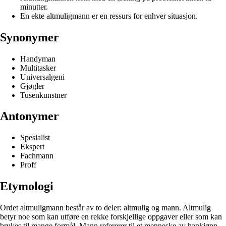
minutter.
En ekte altmuligmann er en ressurs for enhver situasjon.
Synonymer
Handyman
Multitasker
Universalgeni
Gjøgler
Tusenkunstner
Antonymer
Spesialist
Ekspert
Fachmann
Proff
Etymologi
Ordet altmuligmann består av to deler: altmulig og mann. Altmulig
betyr noe som kan utføre en rekke forskjellige oppgaver eller som kan
brukes til mange formål. Mann refererer til et menneske av hankjønn.