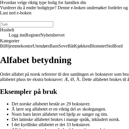
Hvordan velge riktig type bolig for familien din
Vurderer du å endre boligtype? Denne e-boken undersøker fordeler og ulem
Last ned e-boken
Hushelt
Logg inn
Register
Nyhetsbrevet
Kategorier
Bil
Hjemmekontor
Utendørs
Barn
Sove
Båt
Kjøkken
Blomster
Stol
Bord
Alfabet betydning
Ordet alfabet på norsk refererer til den samlingen av bokstaver som bru
alfabetet pluss tre ekstra bokstaver: Æ, Ø, Å. Dette alfabetet brukes til 
Eksempler på bruk
Det norske alfabetet består av 29 bokstaver.
Å lære seg alfabetet er en viktig del av skolegangen.
Noen barn lærer alfabetet ved hjelp av sanger og rim.
Det latinske alfabetet brukes i mange språk, inkludert norsk.
I det kyrilliske alfabetet er det 33 bokstaver.