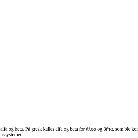
alfa og beta. På gresk kalles alfa og beta for ἄλφα og βῆτα, som ble komb
onssystemer.